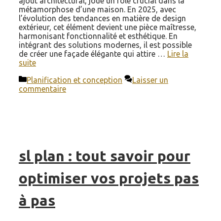
ajout architectural, joue un rôle crucial dans la
métamorphose d’une maison. En 2025, avec
l’évolution des tendances en matière de design
extérieur, cet élément devient une pièce maîtresse,
harmonisant fonctionnalité et esthétique. En
intégrant des solutions modernes, il est possible
de créer une façade élégante qui attire …
Lire la
suite
Catégories
Planification et conception
Laisser un
commentaire
sl plan : tout savoir pour
optimiser vos projets pas
à pas