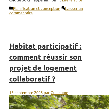
toit de 30 cm apparaît non …
Lire la suite
Catégories
Planification et conception
Laisser un
commentaire
Habitat participatif :
comment réussir son
projet de logement
collaboratif ?
16 septembre 2025
par
Guillaume