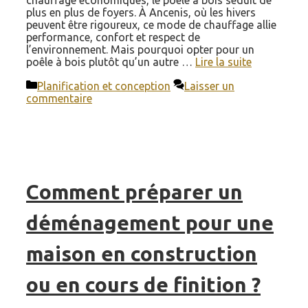
chauffage économiques, le poêle à bois séduit de
plus en plus de foyers. À Ancenis, où les hivers
peuvent être rigoureux, ce mode de chauffage allie
performance, confort et respect de
l’environnement. Mais pourquoi opter pour un
poêle à bois plutôt qu’un autre …
Lire la suite
Catégories
Planification et conception
Laisser un
commentaire
Comment préparer un
déménagement pour une
maison en construction
ou en cours de finition ?