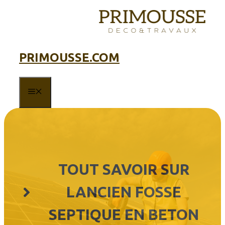
Aller
au
contenu
PRIMOUSSE.COM
MENU
TOUT SAVOIR SUR
LANCIEN FOSSE
SEPTIQUE EN BETON