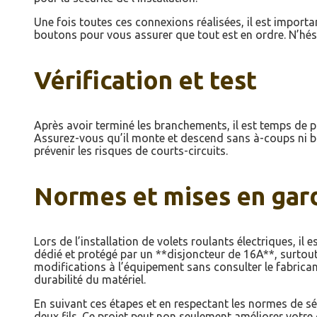
Une fois toutes ces connexions réalisées, il est importa
boutons pour vous assurer que tout est en ordre. N’hési
Vérification et test
Après avoir terminé les branchements, il est temps de p
Assurez-vous qu’il monte et descend sans à-coups ni bru
prévenir les risques de courts-circuits.
Normes et mises en gar
Lors de l’installation de volets roulants électriques, i
dédié et protégé par un **disjoncteur de 16A**, surtout 
modifications à l’équipement sans consulter le fabrican
durabilité du matériel.
En suivant ces étapes et en respectant les normes de sé
deux fils. Ce projet peut non seulement améliorer votre