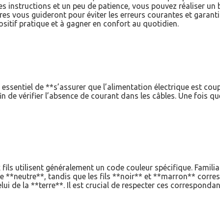
s instructions et un peu de patience, vous pouvez réaliser un
ires vous guideront pour éviter les erreurs courantes et garant
sitif pratique et à gagner en confort au quotidien.
 essentiel de **s’assurer que l’alimentation électrique est cou
fin de vérifier l’absence de courant dans les câbles. Une fois 
fils utilisent généralement un code couleur spécifique. Familia
le **neutre**, tandis que les fils **noir** et **marron** corr
celui de la **terre**. Il est crucial de respecter ces correspo