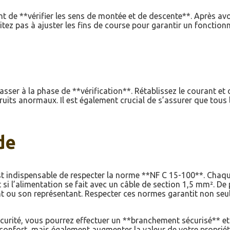
nt de **vérifier les sens de montée et de descente**. Après avo
tez pas à ajuster les fins de course pour garantir un fonction
asser à la phase de **vérification**. Rétablissez le courant et
its anormaux. Il est également crucial de s’assurer que tous l
de
l est indispensable de respecter la norme **NF C 15-100**. Chaqu
si l’alimentation se fait avec un câble de section 1,5 mm². De 
t ou son représentant. Respecter ces normes garantit non seulem
curité, vous pourrez effectuer un **branchement sécurisé** et 
 confort, mais également augmenter la valeur de votre propriét