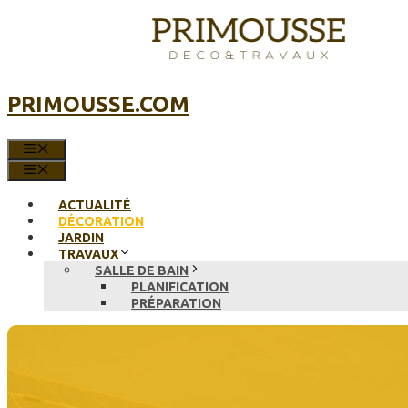
Aller
au
contenu
PRIMOUSSE.COM
MENU
MENU
ACTUALITÉ
DÉCORATION
JARDIN
TRAVAUX
SALLE DE BAIN
PLANIFICATION
PRÉPARATION