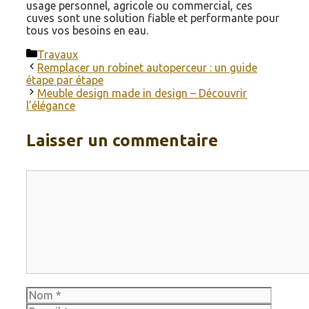
usage personnel, agricole ou commercial, ces
cuves sont une solution fiable et performante pour
tous vos besoins en eau.
Catégories
Travaux
Remplacer un robinet autoperceur : un guide
étape par étape
Meuble design made in design – Découvrir
l’élégance
Laisser un commentaire
Commentaire
Nom
E-
mail
Site