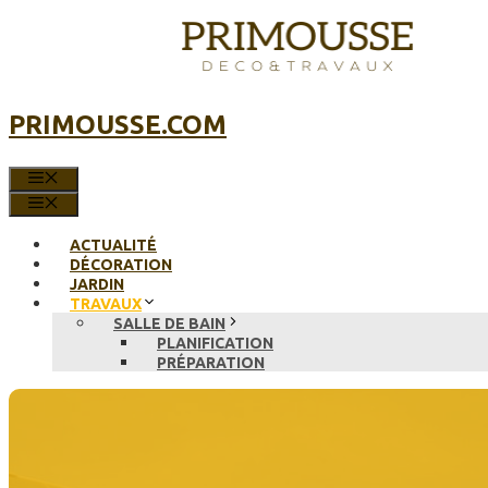
Aller
au
contenu
PRIMOUSSE.COM
MENU
MENU
ACTUALITÉ
DÉCORATION
JARDIN
TRAVAUX
SALLE DE BAIN
PLANIFICATION
PRÉPARATION