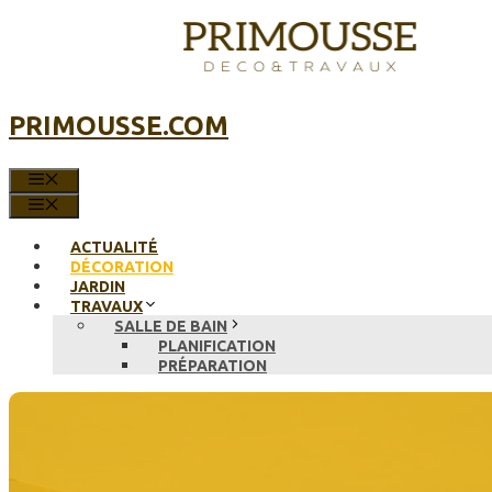
Aller
au
contenu
PRIMOUSSE.COM
MENU
MENU
ACTUALITÉ
DÉCORATION
JARDIN
TRAVAUX
SALLE DE BAIN
PLANIFICATION
PRÉPARATION