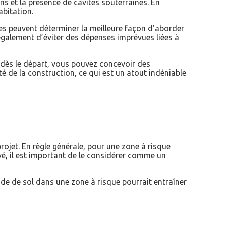
s et la présence de cavités souterraines. En
abitation.
res peuvent déterminer la meilleure façon d’aborder
 également d’éviter des dépenses imprévues liées à
es dès le départ, vous pouvez concevoir des
é de la construction, ce qui est un atout indéniable
ojet. En règle générale, pour une zone à risque
evé, il est important de le considérer comme un
étude de sol dans une zone à risque pourrait entraîner