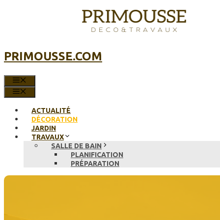
Aller
au
contenu
PRIMOUSSE.COM
MENU
MENU
ACTUALITÉ
DÉCORATION
JARDIN
TRAVAUX
SALLE DE BAIN
PLANIFICATION
PRÉPARATION