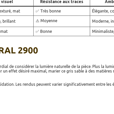
 visuel
Résistance aux traces
Ambi
exturé, mat
✅ Très bonne
Élégante, 
⚠️ Moyenne
, brillant
Moderne, in
 mat
✅ Bonne
Minimaliste,
 RAL 2900
ordial de considérer la lumière naturelle de la pièce. Plus la lum
un effet désiré maximal, marier ce gris sable à des matières n
dation. Les rendus peuvent varier significativement entre les éc