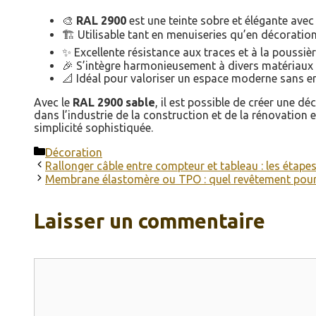
🎨
RAL 2900
est une teinte sobre et élégante avec
🏗️ Utilisable tant en menuiseries qu’en décoration
✨ Excellente résistance aux traces et à la poussièr
🎉 S’intègre harmonieusement à divers matériaux
📐 Idéal pour valoriser un espace moderne sans en 
Avec le
RAL 2900 sable
, il est possible de créer une 
dans l’industrie de la construction et de la rénovation 
simplicité sophistiquée.
Catégories
Décoration
Rallonger câble entre compteur et tableau : les étape
Membrane élastomère ou TPO : quel revêtement pour 
Laisser un commentaire
Commentaire