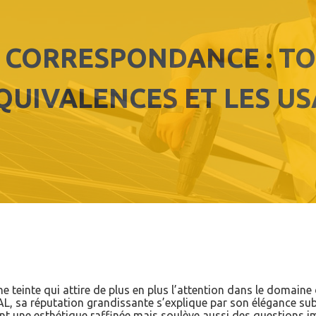
E CORRESPONDANCE : TO
QUIVALENCES ET LES U
une teinte qui attire de plus en plus l’attention dans le domain
 sa réputation grandissante s’explique par son élégance subtil
nt une esthétique raffinée mais soulève aussi des questions 