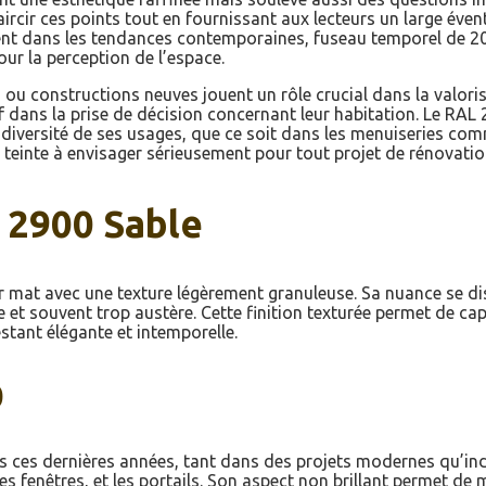
ircir ces points tout en fournissant aux lecteurs un large éven
ement dans les tendances contemporaines, fuseau temporel de 20
ur la perception de l’espace.
 ou constructions neuves jouent un rôle crucial dans la valori
 dans la prise de décision concernant leur habitation. Le RAL 
diversité de ses usages, que ce soit dans les menuiseries com
e teinte à envisager sérieusement pour tout projet de rénovatio
 2900 Sable
 mat avec une texture légèrement granuleuse. Sa nuance se di
 et souvent trop austère. Cette finition texturée permet de cap
restant élégante et intemporelle.
0
es ces dernières années, tant dans des projets modernes qu’in
 les fenêtres, et les portails. Son aspect non brillant permet de 