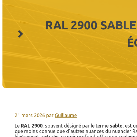
RAL 2900 SABL
É
21 mars 2026
par
Guillaume
Le
RAL 2900
, souvent désigné par le terme
sable
, est 
que moins connue que d’autres nuances du nuancier RAL,
légèrement texturée, ce noir profond offre non seuleme